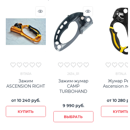
B17ARA
2634_R1
B17ALA
Зажим
Зажим-жумар
Жумар Pet
ASCENSION RIGHT
CAMP
Ascension л
TURBOHAND
от
10 240
 руб.
от
10 280
 р
9 990
 руб.
КУПИТЬ
КУПИТЬ
ВЫБРАТЬ