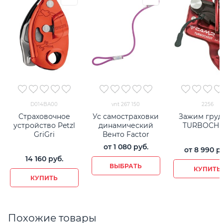
D014BA00
vnt 267 150
2256
Страховочное
Ус самостраховки
Зажим груд
устройство Petzl
динамический
TURBOCHE
GriGri
Венто Factor
от
1 080
 руб.
от
8 990
 р
14 160
 руб.
ВЫБРАТЬ
КУПИТЬ
КУПИТЬ
Похожие товары