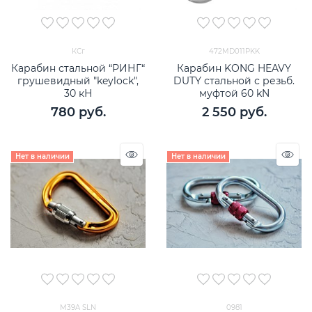
КСг
472MD011PKK
Карабин стальной “РИНГ“
Карабин KONG HEAVY
грушевидный "keylock",
DUTY стальной с резьб.
30 кН
муфтой 60 kN
780
 руб.
2 550
 руб.
Нет в наличии
Нет в наличии
M39A SLN
0981