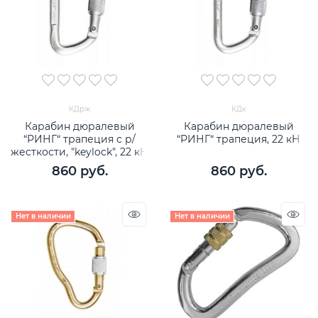
КДрж
КДк
Карабин дюралевый
Карабин дюралевый
“РИНГ“ трапеция с р/
“РИНГ“ трапеция, 22 кН
жесткости, "keylock", 22 кН
860
 руб.
860
 руб.
Нет в наличии
Нет в наличии