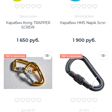
789IA0CNPKK
787MA0BDBKK
Карабин Kong TRAPPER
Карабин HMS Napik Screw
SCREW
1 650
 руб.
1 900
 руб.
Нет в наличии
Нет в наличии
guru02-07
vnt 1234