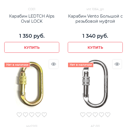
CO01
vnt 1064_gn
Карабин LEDTCH Alps
Карабин Vento Большой с
Oval LOCK
резьбовой муфтой
1 350
 руб.
1 340
 руб.
КУПИТЬ
КУПИТЬ
Нет в наличии
Нет в наличии
spz2201
AZ 011