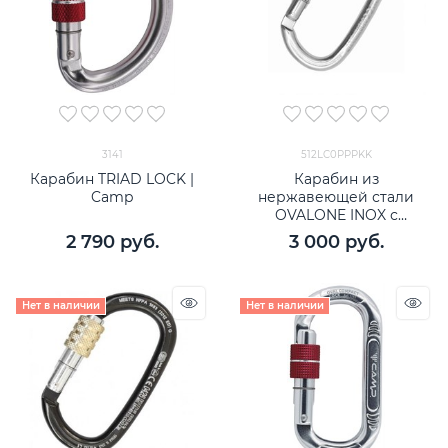
3141
512LC0PPPKK
Карабин TRIAD LOCK |
Карабин из
Camp
нержавеющей стали
OVALONE INOX с
резьбовой муфтой
2 790
 руб.
3 000
 руб.
Нет в наличии
Нет в наличии