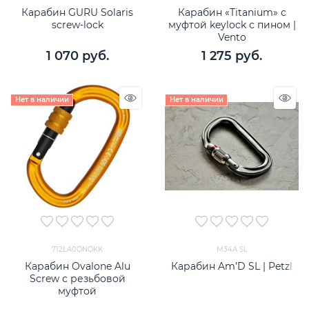
Карабин GURU Solaris
Карабин «Titanium» с
screw-lock
муфтой keylock с пином |
Vento
1 070
 руб.
1 275
 руб.
Нет в наличии
Нет в наличии
712LA0ONOKK
M34A SL
Карабин Ovalone Alu
Карабин Am’D SL | Petzl
Screw с резьбовой
муфтой