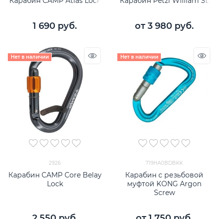
Карабин CAMP Atlas Lock
Карабин Petzl William SL
1 690
 руб.
от
3 980
 руб.
Нет в наличии
Нет в наличии
2926
719HA0BDBKK
Карабин CAMP Core Belay
Карабин с резьбовой
Lock
муфтой KONG Argon
Screw
2 550
 руб.
от
1 750
 руб.