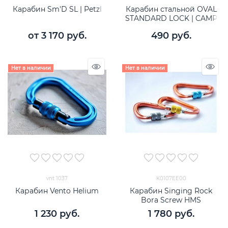
Карабин Sm'D SL | Petzl
Карабин стальной OVAL
STANDARD LOCK | CAMP
от
3 170
 руб.
490
 руб.
Нет в наличии
Нет в наличии
vnt 1037
K0107EE00
Карабин Vento Helium
Карабин Singing Rock
Bora Screw HMS
1 230
 руб.
1 780
 руб.