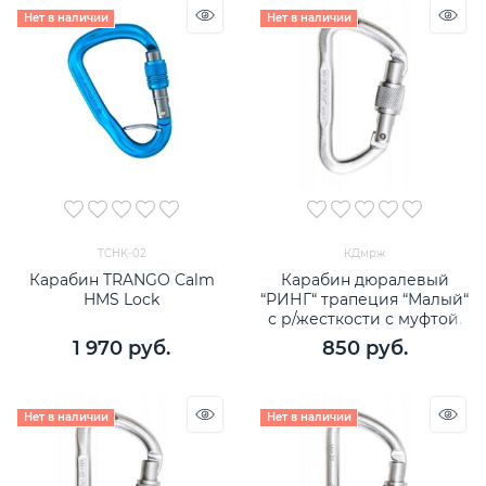
Нет в наличии
Нет в наличии
TCHK-02
КДмрж
Карабин TRANGO Calm
Карабин дюралевый
HMS Lock
“РИНГ“ трапеция “Малый“
с р/жесткости с муфтой,
"keylock", 22 кН
1 970
 руб.
850
 руб.
Нет в наличии
Нет в наличии