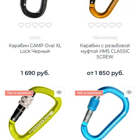
212304
786MA0NNNKK
Карабин CAMP Oval XL
Карабин с резьбовой
Lock Черный
муфтой HMS CLASSIC
SCREW
1 690
 руб.
от
1 850
 руб.
Нет в наличии
Нет в наличии