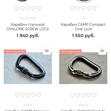
412LD021PKK
1115
Карабин стальной
Карабин CAMP Compact
OVALONE SCREW LOCK
Oval Lock
1 940
 руб.
1 550
 руб.
Нет в наличии
Нет в наличии
137304
M36A SL