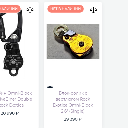
 НАЛИЧИИ
НЕТ В НАЛИЧИИ
i-Block
Блок-ролик с
wivaBiner Double
вертлюгом Rock
Rock Exotica
Exotica Omni-Block
2.6" (Single)
20 990
29 390