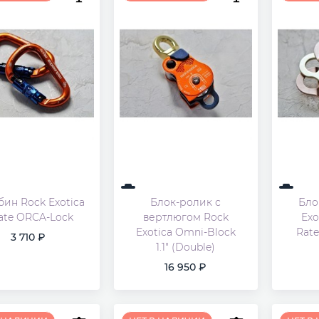
бин Rock Exotica
Блок-ролик с
Бло
rate ORCA-Lock
вертлюгом Rock
Exo
Exotica Omni-Block
Rat
3 710
1.1" (Double)
16 950