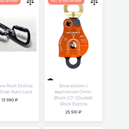
 НАЛИЧИИ
НЕТ В НАЛИЧИИ
ин Rock Exotica
Блок-ролик с
Biner Auto-Lock
вертлюгом Omni-
Block 2.0" (Double)
13 590
|Rock Exotica
25 510