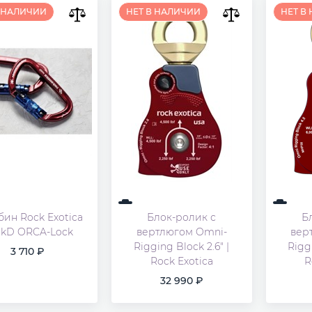
В НАЛИЧИИ
НЕТ В НАЛИЧИИ
НЕТ В
бин Rock Exotica
Блок-ролик с
Б
ckD ORCA-Lock
вертлюгом Omni-
вер
Rigging Block 2.6" |
Riggi
3 710
Rock Exotica
R
32 990