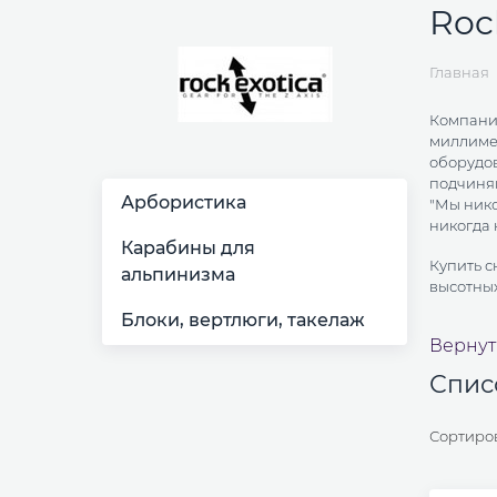
Roc
Главная
Компания
миллиме
оборудо
подчиняю
Арбористика
"
Мы нико
никогда 
Карабины для
Купить с
альпинизма
высотных
Блоки, вертлюги, такелаж
Вернут
Спис
Сортиро