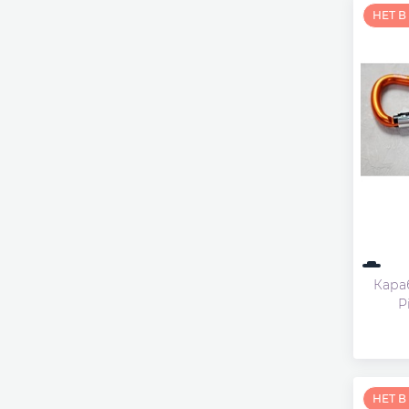
НЕТ 
Кара
P
НЕТ 