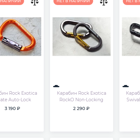
В НАЛИЧИИ
НЕТ В НАЛИЧИИ
НЕТ В
бин Rock Exotica
Карабин Rock Exotica
Караб
rate Auto-Lock
RockO Non-Locking
Swiva
3 190
2 290