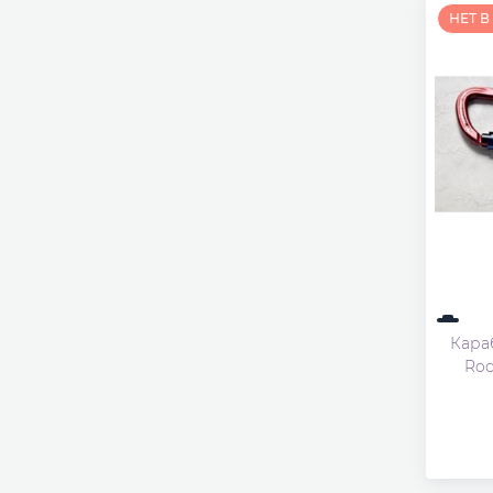
НЕТ 
Кара
Ro