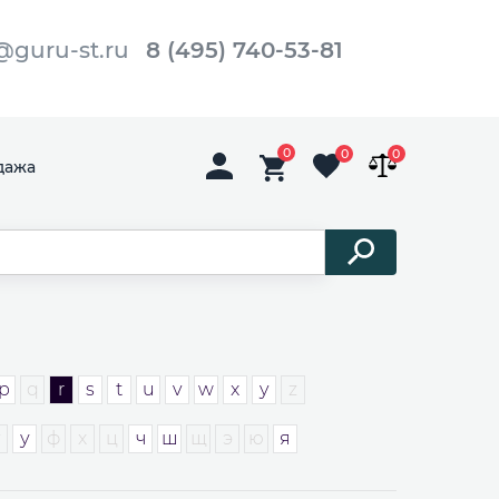
@guru-st.ru
8 (495) 740-53-81
0
0
0
дажа
p
q
r
s
t
u
v
w
x
y
z
у
ф
х
ц
ч
ш
щ
э
ю
я