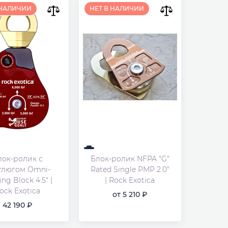
 НАЛИЧИИ
НЕТ В НАЛИЧИИ
лок-ролик с
Блок-ролик NFPA "G"
тлюгом Omni-
Rated Single PMP 2.0"
ng Block 4.5" |
| Rock Exotica
ock Exotica
от
5 210
42 190