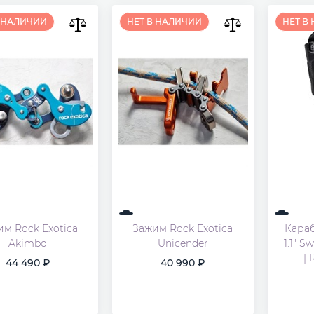
В НАЛИЧИИ
НЕТ В НАЛИЧИИ
НЕТ В
м Rock Exotica
Зажим Rock Exotica
Карабин Omn
Akimbo
Unicender
1.1" S
| 
44 490
40 990