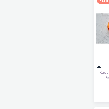
НЕТ 
Кара
Pi