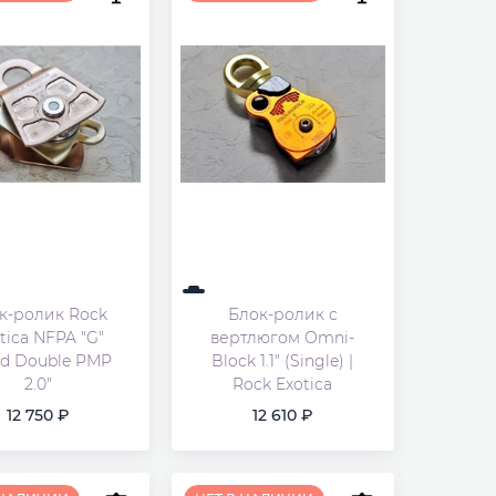
к-ролик Rock
Блок-ролик с
tica NFPA "G"
вертлюгом Omni-
ed Double PMP
Block 1.1" (Single) |
2.0"
Rock Exotica
12 750
12 610