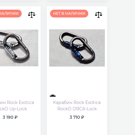
 НАЛИЧИИ
НЕТ В НАЛИЧИИ
ин Rock Exotica
Карабин Rock Exotica
ckO Up-Lock
RockO ORCA-Lock
3 190
3 710