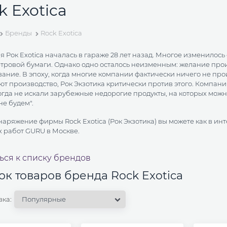
k Exotica
Бренды
Rock Exotica
 Рок Exotica началась в гараже 28 лет назад.
Многое изменилось 
тровой бумаги.
Однако одно осталось неизменным: желание про
вание.
В эпоху, когда многие компании фактически ничего не про
т производство, Рок Экзотика критически против этого. Компани
гда не искали зарубежные недорогие продукты, на которых можно
не будем".
наряжение фирмы Rock Exotica (Рок Экзотика) вы можете как в ин
 работ GURU в Москве.
ься к списку брендов
ок товаров бренда Rock Exotica
вка: