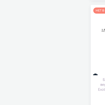
НЕТ 
Б
ве
Exo