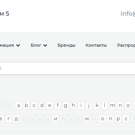
ом 5
info
мация
Блог
Бренды
Контакты
Распро
0-9
a
b
c
d
e
f
g
h
i
j
k
l
m
n
o
в
г
д
е
ё
ж
з
и
й
к
л
м
н
о
п
р
с
т