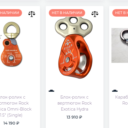
В НАЛИЧИИ
НЕТ В НАЛИЧИИ
НЕТ В
лок-ролик с
Блок-ролик с
Караб
ртлюгом Rock
вертлюгом Rock
Ro
tica Omni-Block
Exotica Hydra
1.5" (Single)
13 910
14 190