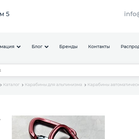
ом 5
info
мация
Блог
Бренды
Контакты
Распро
Каталог
Карабины для альпинизма
Карабины автоматическ