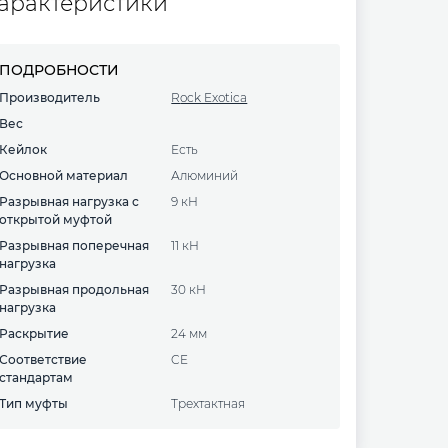
арактеристики
ПОДРОБНОСТИ
Производитель
Rock Exotica
Вес
Кейлок
есть
Основной материал
алюминий
Разрывная нагрузка с
9 кН
открытой муфтой
Разрывная поперечная
11 кН
нагрузка
Разрывная продольная
30 кН
нагрузка
Раскрытие
24 мм
Соответствие
CE
стандартам
Тип муфты
Трехтактная