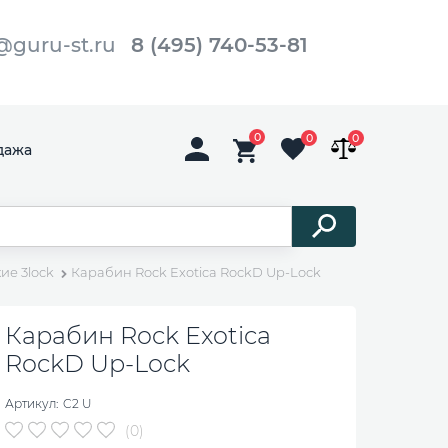
@guru-st.ru
8 (495) 740-53-81
0
0
0
дажа
ие 3lock
Карабин Rock Exotica RockD Up-Lock
Карабин Rock Exotica
RockD Up-Lock
Артикул:
C2 U
(0)