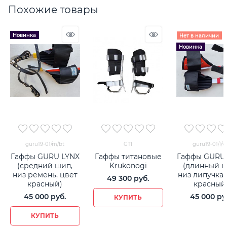
Похожие товары
Новинка
Нет в наличии
Новинка
guru19-01/m/bt
GTI
guru19-01/l/v
Гаффы GURU LYNX
Гаффы титановые
Гаффы GURU
(средний шип,
Krukonogi
(длинный ш
низ ремень, цвет
низ липучка,
49 300
 руб.
красный)
красный
45 000
 руб.
45 000
 ру
КУПИТЬ
КУПИТЬ