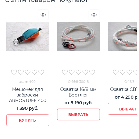
ast m 400
О-16/8-300-В
О-16/8
Мешочек для
Охватка 16/8 мм
Охватка СВТ 
заброски
Вертлюг
от
4 290
 р
ARBOSTUFF 400
от
9 190
 руб.
1 390
 руб.
ВЫБРАТ
ВЫБРАТЬ
КУПИТЬ