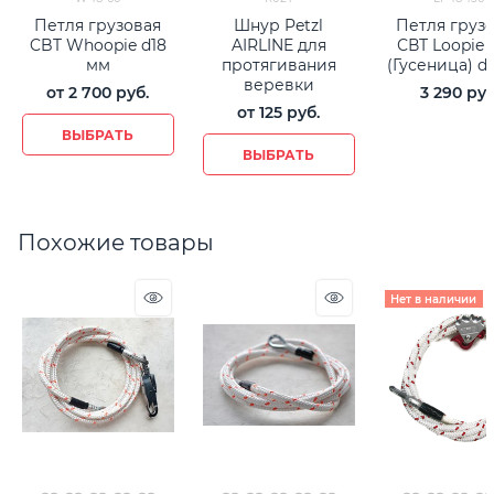
Петля грузовая
Шнур Petzl
Петля груз
CBT Whoopie d18
AIRLINE для
СВТ Loopie 
мм
протягивания
(Гусеница) d
веревки
от
2 700
 руб.
3 290
 руб
от
125
 руб.
ВЫБРАТЬ
ВЫБРАТЬ
Похожие товары
Нет в наличии