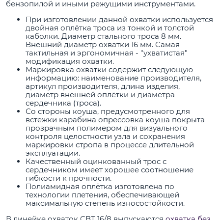
бензопилой и иными режущими инструментами.
При изготовлении данной охватки используется
двойная оплётка троса из тонкой и толстой
каболки. Диаметр стального троса 8 мм.
Внешний диаметр охватки 16 мм. Самая
тактильная и эргономичная - "ухватистая"
модификация охватки.
Маркировка охватки содержит следующую
информацию: наименование производителя,
артикул производителя, длина изделия,
диаметр внешней оплётки и диаметра
сердечника (троса).
Со стороны коуша, предусмотренного для
встежки карабина опрессовка коуша покрыта
прозрачным полимером для визуального
контроля целостности узла и сохранения
маркировки стропа в процессе длительной
эксплуатации.
Качественный оцинкованный трос с
сердечником имеет хорошее соотношение
гибкости к прочности.
Полиамидная оплётка изготовлена по
технологии плетения, обеспечивающей
максимальную степень износостойкости.
В линейке охваток СВТ 16/8 выпускаются
охватка без