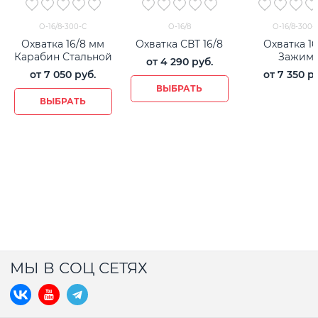
О-16/8-300-С
О-16/8
О-16/8-300-
Охватка 16/8 мм
Охватка СВТ 16/8
Охватка 16
Карабин Стальной
Зажим
от
4 290
 руб.
от
7 050
 руб.
от
7 350
 р
ВЫБРАТЬ
ВЫБРАТЬ
МЫ В СОЦ СЕТЯХ