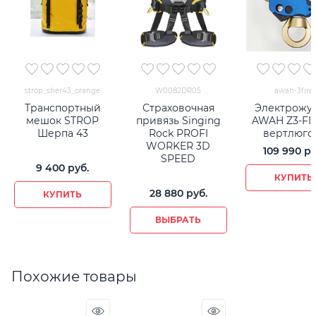
strop_sher43_orange
W0082DR05
awah-3fire
Транспортный
Страховочная
Электрожу
мешок STROP
привязь Singing
AWAH Z3-FIR
Шерпа 43
Rock PROFI
вертлюго
WORKER 3D
109 990
 ру
SPEED
9 400
 руб.
КУПИТЬ
28 880
 руб.
КУПИТЬ
ВЫБРАТЬ
Похожие товары