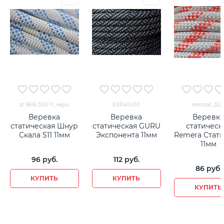
st 9616 005 11_черн
EXP40х110
remstat_32/1
Веревка
Веревка
Веревк
статическая Шнур
статическая GURU
статическ
Скала S11 11мм
Экспонента 11мм
Remera Стати
11мм
96
 руб.
112
 руб.
86
 руб.
КУПИТЬ
КУПИТЬ
КУПИТЬ