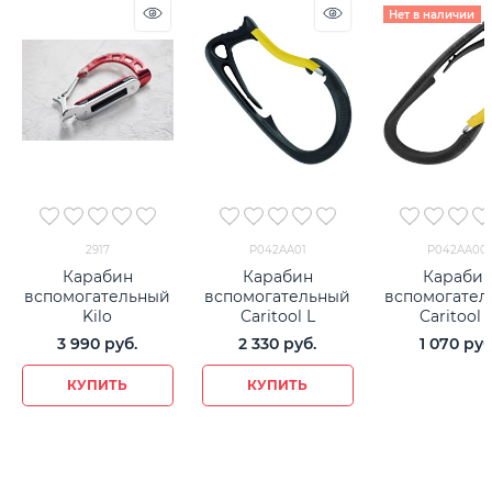
Нет в наличии
2917
P042AA01
P042AA00
Карабин
Карабин
Караби
вспомогательный
вспомогательный
вспомогател
Kilo
Caritool L
Caritool 
3 990
 руб.
2 330
 руб.
1 070
 руб
КУПИТЬ
КУПИТЬ