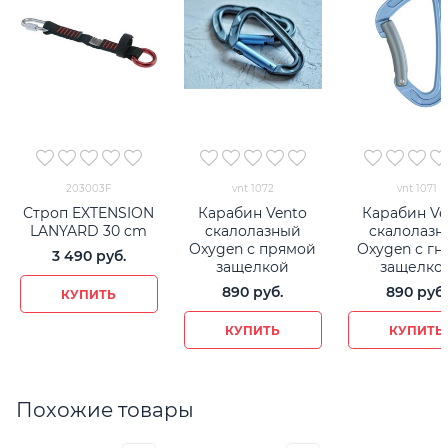
203003F
vnt 1072
vnt 1071
Строп EXTENSION
Карабин Vento
Карабин Ve
LANYARD 30 cm
cкалолазный
cкалолазн
Oxygen с прямой
Oxygen с гн
3 490
 руб.
защелкой
защелко
890
 руб.
890
 руб.
КУПИТЬ
КУПИТЬ
КУПИТЬ
Похожие товары