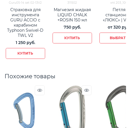
Guru05-14 set 02-13V2
311502
vnt 203_100
Страховка для
Магнезия жидкая
Петля
инструмента
LIQUID CHALK
станционн
GURU ACCIO с
+ROSIN 150 мл
«ЛЮКС» | V
карабином
750
 руб.
от
320
 ру
Typhoon Swivel-D
TWL V2
КУПИТЬ
ВЫБРАТ
1 250
 руб.
КУПИТЬ
Похожие товары