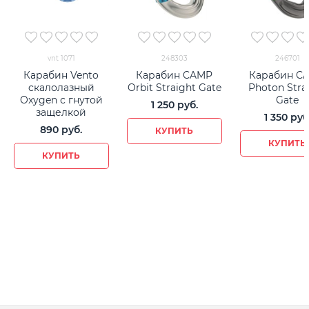
vnt 1071
248303
246701
Карабин Vento
Карабин CAMP
Карабин C
cкалолазный
Orbit Straight Gate
Photon Stra
Oxygen с гнутой
Gate
1 250
 руб.
защелкой
1 350
 руб
890
 руб.
КУПИТЬ
КУПИТЬ
КУПИТЬ