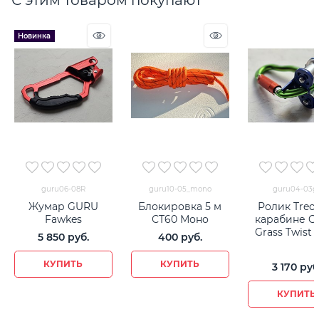
С этим товаром покупают
Новинка
guru06-08R
guru10-05_mono
guru04-03g
Жумар GURU
Блокировка 5 м
Ролик Treck
Fawkes
СТ60 Моно
карабине 
Grass Twist 
5 850
 руб.
400
 руб.
КУПИТЬ
КУПИТЬ
3 170
 руб
КУПИТЬ