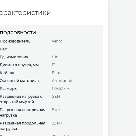
арактеристики
ПОДРОБНОСТИ
Производитель
Vento
Вес
Ед. измерения
шт
Диаметр прутка, мм
12
Кейлок
есть
Основной материал
алюминий
Размеры
110x62 мм
Разрывная нагрузка с
5 кН
открытой муфтой
Разрывная поперечная
8 кН
нагрузка
Разрывная продольная
22 кН
нагрузка