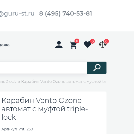
@guru-st.ru
8 (495) 740-53-81
0
0
0
дажа
ие 3lock
Карабин Vento Ozone автомат с муфтой triple-lock
Карабин Vento Ozone
автомат с муфтой triple-
lock
Артикул:
vnt 1239