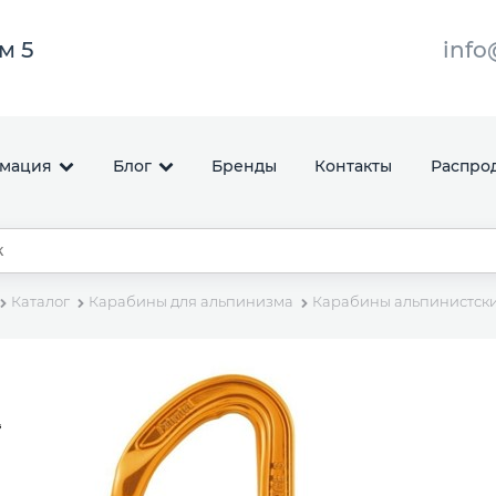
ом 5
info
мация
Блог
Бренды
Контакты
Распро
Каталог
Карабины для альпинизма
Карабины альпинистски