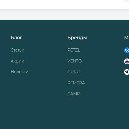
Блог
Бренды
М
Статьи
PETZL
Акции
VENTO
Новости
GURU
REMERA
CAMP