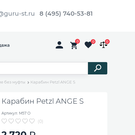
@guru-st.ru
8 (495) 740-53-81
0
0
0
дажа
е без муфты
Карабин Petzl ANGE S
Карабин Petzl ANGE S
Артикул:
M57 O
(0)
2 720