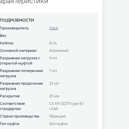
арактеристики
ПОДРОБНОСТИ
Производитель
Petzl
Вес
Кейлок
есть
Основной материал
алюминий
Разрывная нагрузка с
9 кН
открытой муфтой
Разрывная поперечная
7 кН
нагрузка
Разрывная продольная
23 кН
нагрузка
Раскрытие
25 мм
Соответствие
CE EN 12275 type B /
стандартам
UIAA
Страна производства
Франция
Тип муфты
Без муфты