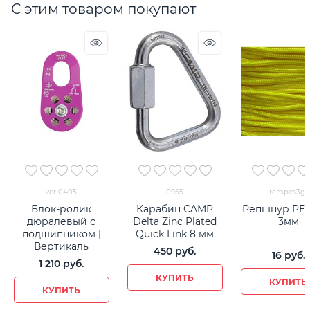
С этим товаром покупают
ver 0405
0955
rempes3gr
Блок-ролик
Карабин CAMP
Репшнур PES
дюралевый с
Delta Zinc Plated
3мм
подшипником |
Quick Link 8 мм
Вертикаль
450
 руб.
16
 руб.
1 210
 руб.
КУПИТЬ
КУПИТЬ
КУПИТЬ