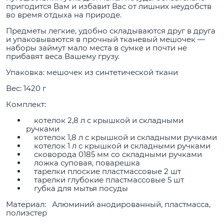
пригодится Вам и избавит Вас от лишних неудобств
во время отдыха на природе.
Предметы легкие, удобно складываются друг в друга
и упаковываются в прочный тканевый мешочек —
наборы займут мало места в сумке и почти не
прибавят веса Вашему грузу.
Упаковка: мешочек из синтетической ткани
Вес: 1420 г
Комплект:
котелок 2,8 л с крышкой и складными
ручками
котелок 1,8 л с крышкой и складными ручками
котелок 1 л с крышкой и складными ручками
сковорода 0185 мм со складными ручками
ложка суповая, поварешка
тарелки плоские пластмассовые 2 шт
тарелки глубокие пластмассовые 5 шт
губка для мытья посуды
Материал: Алюминий анодированный, пластмасса,
полиэстер