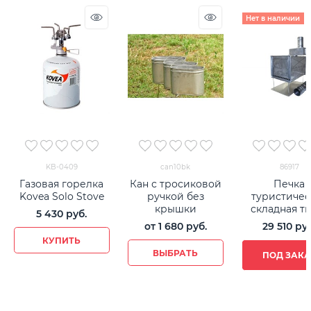
Нет в наличии
KB-0409
can10bk
86917
Газовая горелка
Кан с тросиковой
Печка
Kovea Solo Stove
ручкой без
туристичес
крышки
складная т
5 430
 руб.
от
1 680
 руб.
29 510
 ру
КУПИТЬ
ВЫБРАТЬ
ПОД ЗАКА