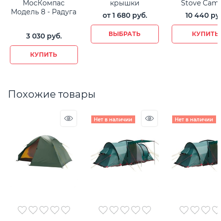
МосКомпас
крышки
Stove Cam
Модель 8 - Радуга
от
1 680
 руб.
10 440
 ру
ВЫБРАТЬ
КУПИТЬ
3 030
 руб.
КУПИТЬ
Похожие товары
Нет в наличии
Нет в наличии