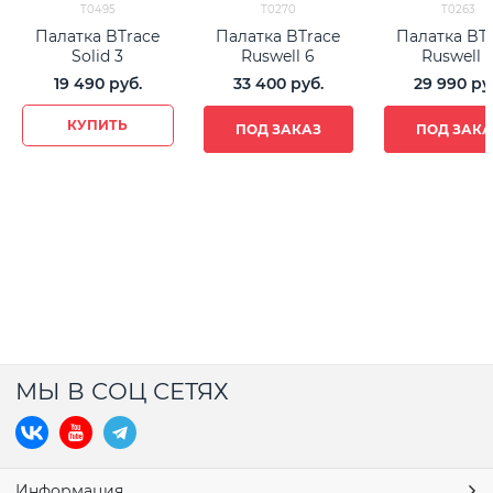
T0495
T0270
T0263
Палатка BTrace
Палатка BTrace
Палатка BT
Solid 3
Ruswell 6
Ruswell 
19 490
 руб.
33 400
 руб.
29 990
 ру
КУПИТЬ
ПОД ЗАКАЗ
ПОД ЗАКА
МЫ В СОЦ СЕТЯХ
Информация