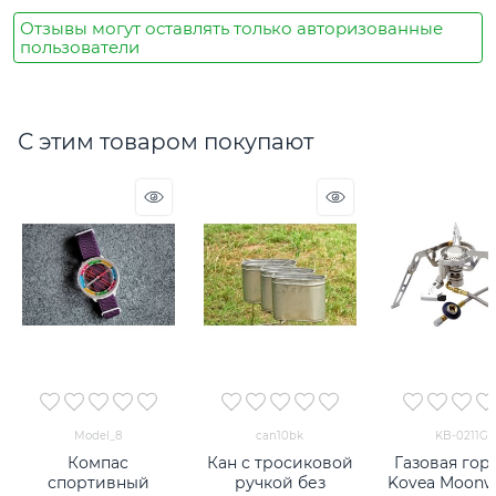
Отзывы могут оставлять только авторизованные
пользователи
С этим товаром покупают
Model_8
can10bk
KB-0211G
Компас
Кан с тросиковой
Газовая гор
спортивный
ручкой без
Kovea Moonw