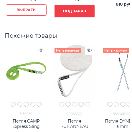
1 810
 руб
ВЫБРАТЬ
ПОД ЗАКАЗ
Похожие товары
Нет в наличии
Нет в наличии
3130060
G006AA02
BSAD06.120.
Петля CAMP
Петля
Петля DYN
Express Sling
PUR'ANNEAU
6mm