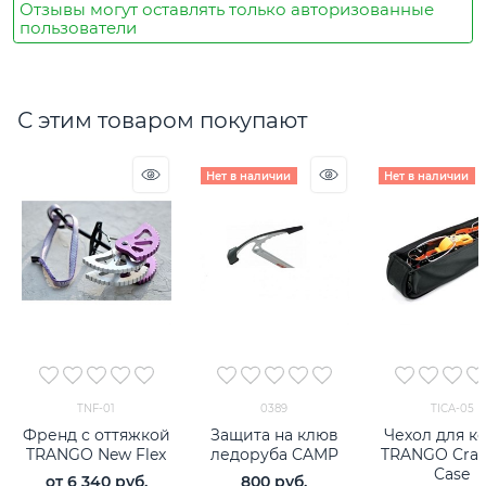
Отзывы могут оставлять только авторизованные
пользователи
С этим товаром покупают
Нет в наличии
Нет в наличии
TNF-01
0389
TICA-05
Френд с оттяжкой
Защита на клюв
Чехол для к
TRANGO New Flex
ледоруба CAMP
TRANGO Cra
Case
от
6 340
 руб.
800
 руб.