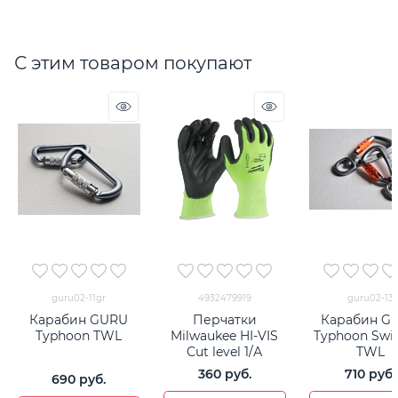
С этим товаром покупают
guru02-11gr
4932479919
guru02-13
Карабин GURU
Перчатки
Карабин G
Typhoon TWL
Milwaukee HI-VIS
Typhoon Swi
Cut level 1/А
TWL
360
 руб.
710
 руб.
690
 руб.