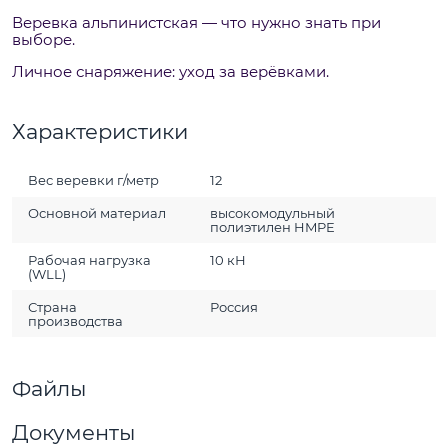
Веревка альпинистская — что нужно знать при
выборе.
Личное снаряжение: уход за верёвками.
Характеристики
Вес веревки г/метр
12
Основной материал
высокомодульный
полиэтилен HMPE
Рабочая нагрузка
10 кН
(WLL)
Страна
Россия
производства
Файлы
Документы