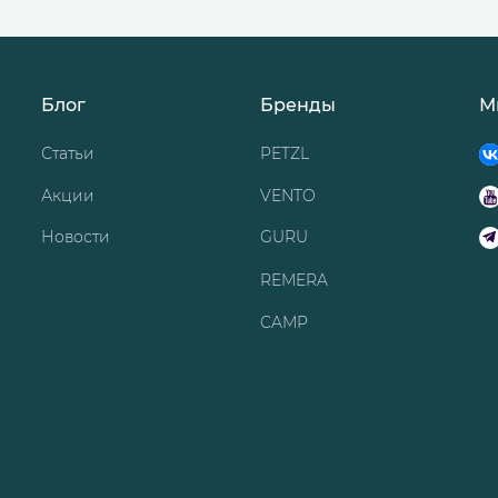
Блог
Бренды
М
Статьи
PETZL
Акции
VENTO
Новости
GURU
REMERA
CAMP