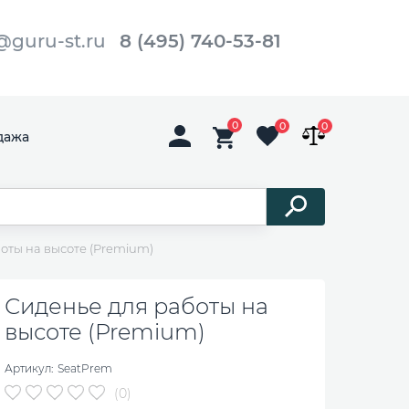
@guru-st.ru
8 (495) 740-53-81
0
0
0
дажа
оты на высоте (Premium)
Сиденье для работы на
высоте (Premium)
Артикул:
SeatPrem
(0)