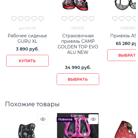
guru10-08
0941222
C083AB01
Рабочее сиденье
Страховочная
Привязь A
GURU XL
привязь CAMP
65 280
 ру
GOLDEN TOP EVO
3 890
 руб.
ALU NEW
ВЫБРАТ
КУПИТЬ
34 990
 руб.
ВЫБРАТЬ
Похожие товары
Новинка