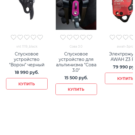
vnt 1119_black
Сова 3.0
awah-3prof
Спусковое
Спусковое
Электpожу
устройство
устройство для
AWAH Z3 P
"Ворон" черный
альпинизма "Сова
79 990
 ру
3.0"
18 990
 руб.
15 500
 руб.
КУПИТЬ
КУПИТЬ
КУПИТЬ