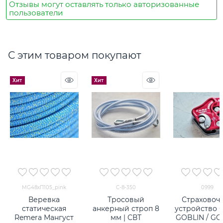
Отзывы могут оставлять только авторизованные
пользователи
С этим товаром покупают
Хит
Хит
MG48хП105_pink
С-8-350
0999
Веревка
Тросовый
Страховоч
статическая
анкерный строп 8
устройство 
Remera Мангуст
мм | СВТ
GOBLIN / GO