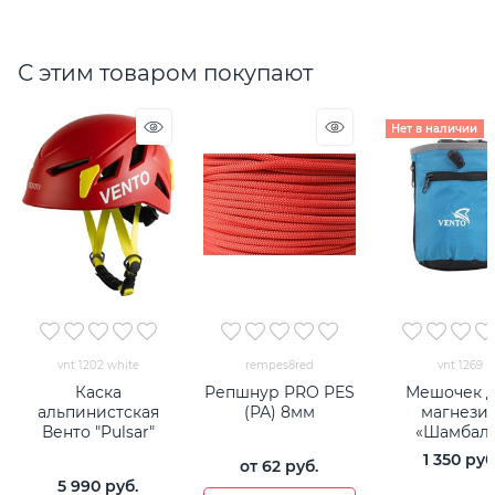
С этим товаром покупают
Нет в наличии
vnt 1202 white
rempes8red
vnt 1269
Каска
Репшнур PRO PES
Мешочек 
альпинистская
(РА) 8мм
магнези
Венто "Pulsar"
«Шамбал
1 350
 руб
от
62
 руб.
5 990
 руб.