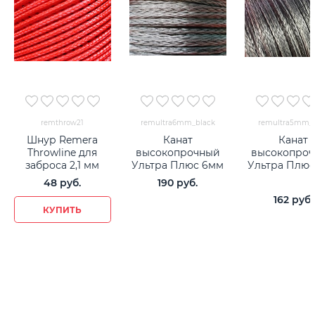
remthrow21
remultra6mm_black
remultra5mm_g
Шнур Remera
Канат
Канат
Throwline для
высокопрочный
высокопро
заброса 2,1 мм
Ультра Плюс 6мм
Ультра Плюс
48
 руб.
190
 руб.
162
 руб.
КУПИТЬ