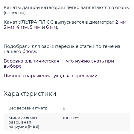
Канаты данной категории легко заплетаются в огоны
(сплесни).
Канат УЛЬТРА ПЛЮС выпускается в диаметрах
2 мм
,
3 мм
,
4 мм
,
5 мм
и
6 мм
.
Подобрали для вас интересные статьи по теме из
нашего
блога
:
Веревка альпинистская — что нужно знать при
выборе.
Личное снаряжение: уход за верёвками.
Характеристики
Вес веревки г/метр
8
Минимальная
1000кгс
разрывная
нагрузка (MBS)