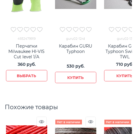
4932479919
guru02-12rd
guru02-13
Перчатки
Карабин GURU
Карабин G
Milwaukee HI-VIS
Typhoon
Typhoon Swi
Cut level 1/А
TWL
360
 руб.
710
 руб.
530
 руб.
ВЫБРАТЬ
КУПИТЬ
КУПИТЬ
Похожие товары
Нет в наличии
Нет в наличии