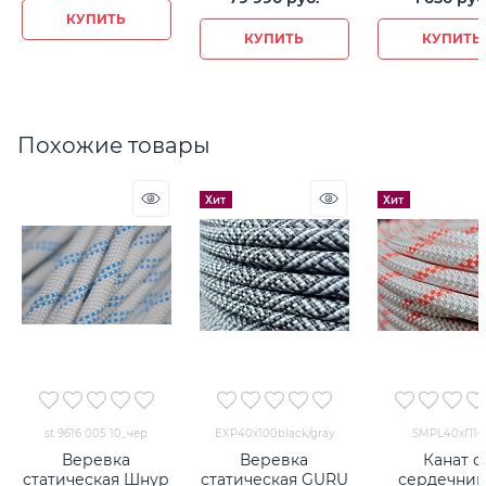
КУПИТЬ
КУПИТЬ
КУПИТЬ
Похожие товары
Хит
Хит
st 9616 005 10_чер
EXP40х100black/gray
SMPL40хП10
Веревка
Веревка
Канат с
статическая Шнур
статическая GURU
сердечни