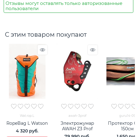
Отзывы могут оставлять только авторизованные
пользователи
С этим товаром покупают
Wat.rop.L
awah-3prof
guru14-09
RopeBag L Watson
Электpожумар
Протектор 
AWAH Z3 Prof
150см
4 320
 руб.
79 990
 руб.
1 650
 руб