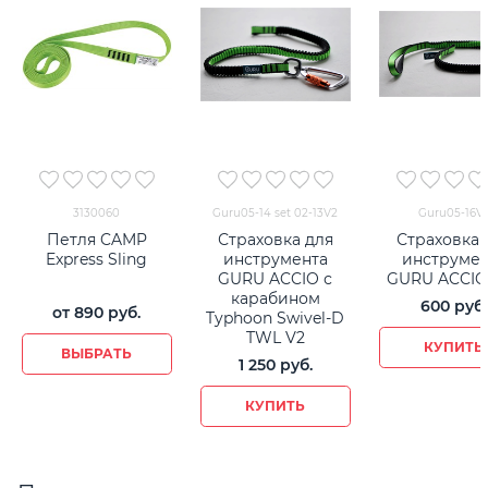
3130060
Guru05-14 set 02-13V2
Guru05-16V
Петля CAMP
Страховка для
Страховка 
Express Sling
инструмента
инструмен
GURU ACCIO с
GURU ACCIO
карабином
600
 руб.
от
890
 руб.
Typhoon Swivel-D
TWL V2
КУПИТЬ
ВЫБРАТЬ
1 250
 руб.
КУПИТЬ