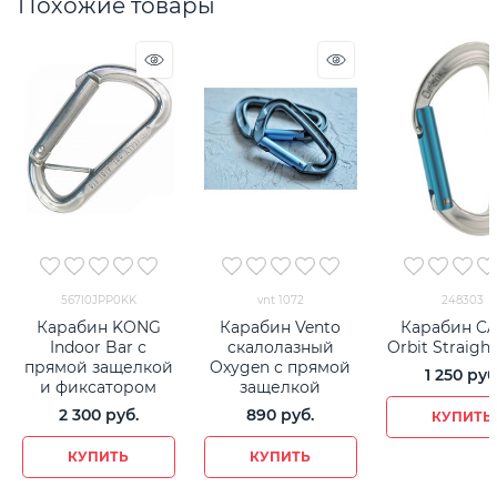
Похожие товары
567I0JPP0KK
vnt 1072
248303
Карабин KONG
Карабин Vento
Карабин C
Indoor Bar с
cкалолазный
Orbit Straigh
прямой защелкой
Oxygen с прямой
1 250
 руб
и фиксатором
защелкой
2 300
 руб.
890
 руб.
КУПИТЬ
КУПИТЬ
КУПИТЬ